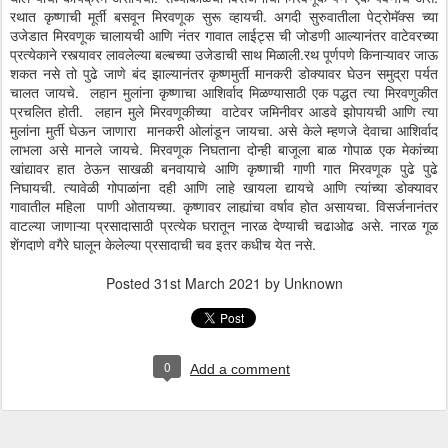
रथात कृष्णाची मूर्ती बसवून मिरवणूक सुरू व्हायची. अगदी सुरुवातीला पेट्रोमॅक्स च्या
उजेडात मिरवणूक चालायची आणि नंतर गावात लाईट्स ची जोडणी आल्यानंतर वाटेवरच्या
प्रत्येकाने रस्त्यावर लावलेल्या बल्बच्या उजेडाची साथ मिळाली.रथ पूर्णपणे किनाऱ्यावर जाऊ
शकत नसे तो पुढे जाणे बंद झाल्यानंतर कृष्णमुर्ती मानकरी डोक्यावर घेउन समुद्रा पर्यत
चालत जायचे. लहान मुलांना कृष्णाचा आशिर्वाद मिळण्यासाठी एक पद्धत त्या मिरवणुकीत
प्रचलित होती. लहान मुले मिरवणूकीच्या वाटेवर जमिनीवर आडवे झोपायची आणि त्या
मुलांना मुर्ती घेऊन जाणारा मानकरी ओलांडून जायचा. असे केले म्हणजे देवाचा आशिर्वाद
लाभला असे मानले जायचे. मिरवणूक निघताना दोन्ही बाजूला बाळ गोपाळ एक मेकांच्या
खांद्यावर हात ठेऊन साखळी बनवायाचे आणि कृष्णाची गाणी गात मिरवणूक पुढे पुढे
निघायची. त्यावेळी गोपाळांना दही आणि लाहे खायला द्यायचे आणि त्यांच्या डोक्यावर
गावातील महिला पाणी ओतायच्या. कृष्णावर लाह्यांचा वर्षाव होत असायचा. विसर्जनानंतर
वाटल्या जाणाऱ्या प्रसादासाठी प्रत्येक घरातून नारळ देण्याची चढाओढ असे. नारळ गूळ
शेंगदाणे वगैरे घालून केलेल्या प्रसादाची चव इतर कधीच येत नसे.
Posted
31st March 2021
by Unknown
0
Add a comment