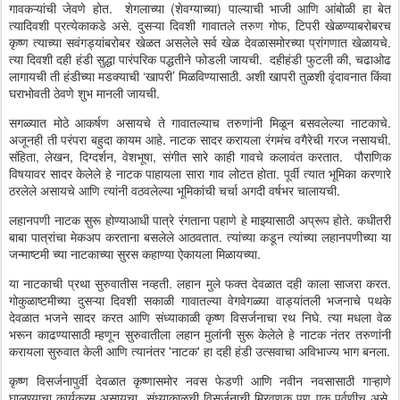
गावकऱ्यांची जेवणे होत. शेगलाच्या (शेवग्याच्या) पाल्याची भाजी आणि आंबोळी हा बेत
त्यादिवशी प्रत्येकाकडे असे. दुसऱ्या दिवशी गावातले तरुण गोफ, टिपरी खेळण्याबरोबरच
कृष्ण त्याच्या सवंगड्यांबरोबर खेळत असलेले सर्व खेळ देवळासमोरच्या प्रांगणात खेळायचे.
त्या दिवशी दही हंडी सुद्धा पारंपरिक पद्धतीने फोडली जायची. दहीहंडी फुटली की, चढाओढ
लागायची ती हंडीच्या मडक्याची ‘खापरी’ मिळविण्यासाठी. अशी खापरी तुळशी वृंदावनात किंवा
घराभोवती ठेवणे शुभ मानली जायची.
सगळ्यात मोठे आकर्षण असायचे ते गावातल्याच तरुणांनी मिळून बसवलेल्या नाटकाचे.
अजूनही ती परंपरा बहुदा कायम आहे. नाटक सादर करायला रंगमंच वगैरेची गरज नसायची.
संहिता, लेखन, दिग्दर्शन, वेशभूषा, संगीत सारे काही गावचे कलावंत करतात. पौराणिक
विषयावर सादर केलेले हे नाटक पाहायला सारा गाव लोटत होता. पूर्वी त्यात भूमिका करणारे
ठरलेले असायचे आणि त्यांनी वठवलेल्या भूमिकांची चर्चा अगदी वर्षभर चालायची.
लहानपणी नाटक सुरू होण्याआधी पात्रे रंगताना पहाणे हे माझ्यासाठी अप्रूप होते. कधीतरी
बाबा पात्रांचा मेकअप करताना बसलेले आठवतात. त्यांच्या कडून त्यांच्या लहानपणीच्या या
जन्माष्टमी च्या नाटकाच्या सुरस कहाण्या ऐकायला मिळायच्या.
या नाटकाची प्रथा सुरुवातीस नव्हती. लहान मुले फक्त देवळात दही काला साजरा करत.
गोकुळाष्टमीच्या दुसऱ्या दिवशी सकाळी गावातल्या वेगवेगळ्या वाड्यांतली भजनाचे पथके
देवळात भजने सादर करत आणि संध्याकाळी कृष्ण विसर्जनाचा रथ निघे. त्या मधला वेळ
भरून काढण्यासाठी म्हणून सुरुवातीला लहान मुलांनी सुरू केलेले हे नाटक नंतर तरुणांनी
करायला सुरुवात केली आणि त्यानंतर 'नाटक' हा दही हंडी उत्सवाचा अविभाज्य भाग बनला.
कृष्ण विसर्जनापुर्वी देवळात कृष्णासमोर नवस फेडणी आणि नवीन नवसासाठी गाऱ्हाणे
घालण्याचा कार्यक्रम असायचा. संध्याकाळची विसर्जनाची मिरवणूक पण एक पर्वणीच असे.