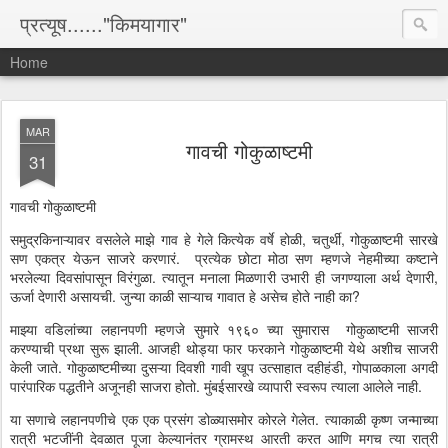
प्रत्यूष......"किमयागार"
Home
MAR
गावची गोकुळाष्टमी
31
गावची गोकुळाष्टमी
समुद्रकिनाऱ्यावर वसलेले माझे गाव हे गेले कित्येक वर्षे होळी, चतुर्थी, गोकुळाष्टमी सारखे
सण एकत्र येऊन साजरे करणारं. प्रत्येक छोटा मोठा सण म्हणजे नेहमीच्या कष्टाने
भरलेल्या दिवसांपासून विरंगुळा. त्यातून मनाला मिळणारी उभारी ही जगण्याला अर्थ देणारी,
ऊर्जा देणारी असायची. जुन्या काळी साऱ्याच गावात हे असेच होते नाही का?
माझ्या वडिलांच्या लहानपणी म्हणजे सुमारे १९६० च्या सुमारास गोकुळाष्टमी साजरी
करण्याची प्रथा सुरू झाली. आजही थोड्या फार फरकाने गोकुळाष्टमी येथे अशीच साजरी
केली जाते. गोकुळाष्टमीच्या दुसऱ्या दिवशी गावी खूप उत्साहात दहीहंडी, गोपाळकाला अगदी
पारंपारिक पद्धतीने अजूनही साजरा होतो. मुंबईसारखे व्यापारी स्वरूप त्याला आलेले नाही.
या सणाचे लहानपणीचे एक एक प्रसंग डोळ्यासमोर कोरले गेलेत. त्याकाळी कृष्ण जन्माच्या
रात्री भटजींनी देवळात पूजा केल्यानंतर ग्रामस्थ आरती करत आणि मगच त्या रात्री