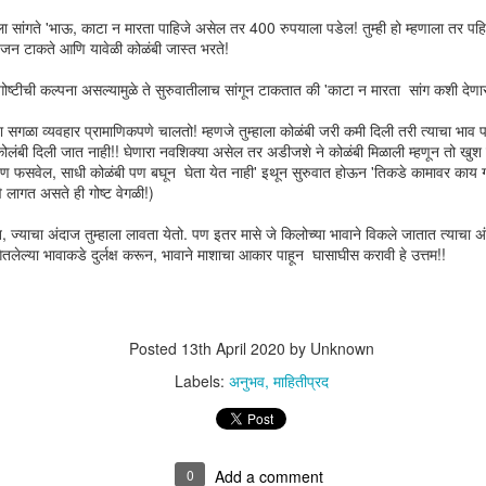
हाला सांगते 'भाऊ, काटा न मारता पाहिजे असेल तर 400 रुपयाला पडेल! तुम्ही हो म्हणाला तर पहि
वजन टाकते आणि यावेळी कोळंबी जास्त भरते!
ा गोष्टीची कल्पना असल्यामुळे ते सुरुवातीलाच सांगून टाकतात की 'काटा न मारता सांग कशी देणार
सगळा व्यवहार प्रामाणिकपणे चालतो! म्हणजे तुम्हाला कोळंबी जरी कमी दिली तरी त्याचा भाव
 कोलंबी दिली जात नाही!! घेणारा नवशिक्या असेल तर अडीजशे ने कोळंबी मिळाली म्हणून तो खुश
णी पण फसवेल, साधी कोळंबी पण बघून घेता येत नाही' इथून सुरुवात होऊन 'तिकडे कामावर क
े लागत असते ही गोष्ट वेगळी!)
त, ज्याचा अंदाज तुम्हाला लावता येतो. पण इतर मासे जे किलोच्या भावाने विकले जातात त्याचा
ितलेल्या भावाकडे दुर्लक्ष करून, भावाने माशाचा आकार पाहून घासाघीस करावी हे उत्तम!!
You will always be
JAN
17
remembered
You will always be remembered
Posted
13th April 2020
by Unknown
२००२ साली मी मुंबईतील एका नामांकित
Labels:
अनुभव
माहितीप्रद
संस्थेमध्ये लेक्चरर म्हणून नोकरी करत होतो.
इंजिनियरींग झाल्यावर मी सरळ शिक्षणाच्या
क्षेत्रात उतरलो तेव्हा काही गोष्ट मनात घोळत
होत्या.
0
Add a comment