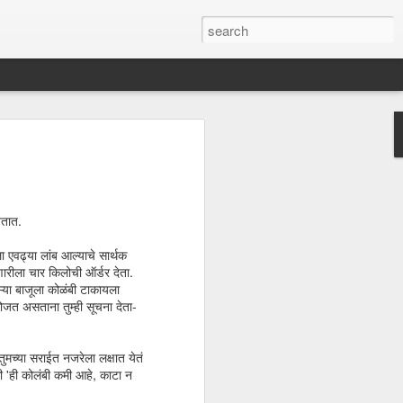
गाळाल्या?
येतात.
 एवढ्या लांब आल्याचे सार्थक
णारीला चार किलोची ऑर्डर देता.
्या बाजूला कोळंबी टाकायला
 मोजत असताना तुम्ही सूचना देता-
तुमच्या सराईत नजरेला लक्षात येतं
की 'ही कोलंबी कमी आहे, काटा न