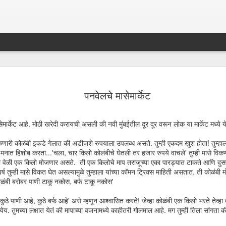
सावल्या का रें
MAR
पनवेलचे मासेमार्केट
5
ासेमार्केट आहे. मोठी खरेदी करायची असली की नवी मुंबईतील दूर दूर वरून लोक या मार्केट मध्ये 
ळणारी कोळंबी इकडे गेलात की अडीजशे रुपयाला उपलब्ध असते. तुम्ही एकदम खुश होता! तुम्हाला
 मनात हिशोब करता...'चला, चार किलो कोलंबीचे घेतली तर हजार रुपये वाचले' तुम्ही मासे विक
 वेळी एक किलो मोजणार असते. ती एक किलोचे माप तराजूच्या एका पारड्यात टाकते आणि दुसऱ
र्ष तुम्ही मासे विकत घेत असल्यामुळे तुम्हाला यांच्या कॉमन ट्रिक्स माहिती असतात. ती कोळंबी
 कोळंबी बरोबर पाणी टाकू नकोस, बर्फ टाकू नकोस'
ुठे पाणी आहे, कुठे बर्फ आहे' असे म्हणून आश्वासित करते! जेव्हा कोळंबी एक किलो भरते तेव्हा 
य. तुमच्या लक्षात येतं की मापाच्या वजनामध्ये काहीतरी गोलमाल आहे. मग तुम्ही तिला सांगता 