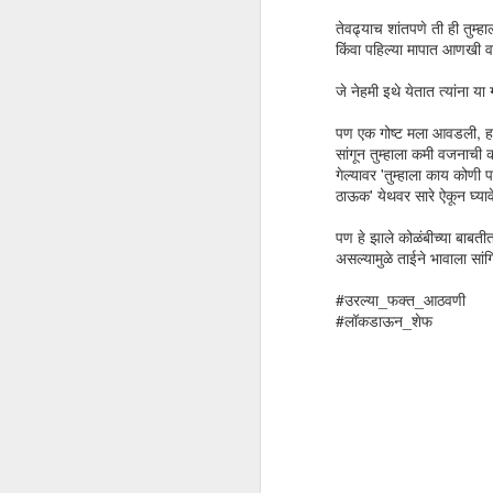
तेवढ्याच शांतपणे ती ही तुम्
किंवा पहिल्या मापात आणखी 
जे नेहमी इथे येतात त्यांना य
पण एक गोष्ट मला आवडली, हा 
सांगून तुम्हाला कमी वजनाची
गेल्यावर 'तुम्हाला काय को
ठाऊक' येथवर सारे ऐकून घ्याव
पण हे झाले कोळंबीच्या बाबती
असल्यामुळे ताईने भावाला सांग
अरे माणसा माणसा
MAR
#उरल्या_फक्त_आठवणी
20
जनुकीय तंत्रज्ञानाने माकडाच्या
#लॉकडाऊन_शेफ
मेंदूचा आकार वाढवून त्याला
माणसाच्या मेंदूची सर येते का याचे संशोधन
करण्यापेक्षा गरज आहे ती माणसाला
"माणूस" बनविणाऱ्या जनुकाचा शोध
लावण्याची!
सर्व प्राणीमात्रांमध्ये माणूस हा बुद्धिमान
प्राणी आहे तो त्याच्या मेंदूच्या आकारामुळे