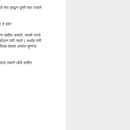
ले माप काढून दुसरे माप टाकते
 ते सांग'
 पण कमीच असतो. चारशे रुपये
 होऊन घरी जातो ( अर्थात घरी
ाय गोधळ घालत असाल कुणास
 अंदाज लावणे थोडे कठीण
विज्याची गोष्ट
NOV
3
विजय बारा वर्षाचा होता . गावात याला
सगळे विज्या म्हणूनच हाक मारायचे.
समुद्राच्या काठावर वसलेले ते छोटेसे
कोकणातले मच्छीमारांचे गाव. बहुतांशी
कुटुंबांचा उदरनिर्वाह मासेमारीवरच चालायचा.
विज्याच्या वडिलांची पण एक होडी होती.
गावातली चार पाच लोकं त्याच्या होडीवर
कामाला होती. एकत्र कुटुंब असल्यामुळे
विज्याच्या घरी माणसांचा राबता खूप होता.