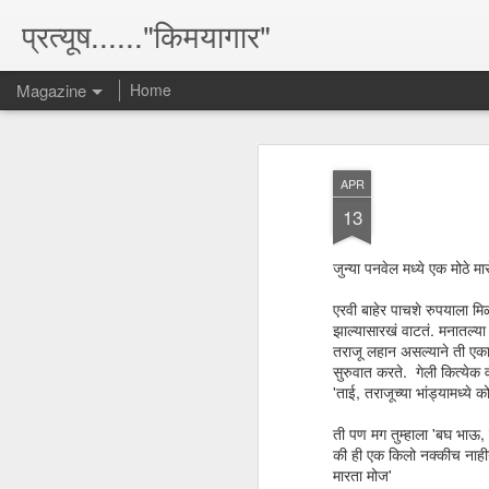
प्रत्यूष......"किमयागार"
Magazine
Home
APR
13
जुन्या पनवेल मध्ये एक मोठे म
एरवी बाहेर पाचशे रुपयाला मि
झाल्यासारखं वाटतं. मनातल्या
तराजू लहान असल्याने ती एका
सुरुवात करते. गेली कित्येक व
'ताई, तराजूच्या भांड्यामध्ये
ती पण मग तुम्हाला 'बघ भाऊ, क
की ही एक किलो नक्कीच नाहीये
मारता मोज'