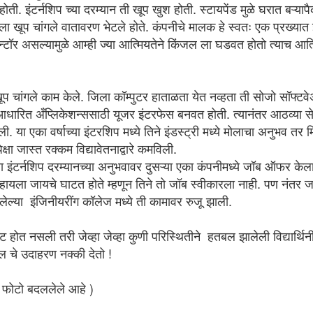
तो तृषार्थ
 होती. इंटर्नशिप च्या दरम्यान ती खूप खुश होती. स्टायपेंड मुळे घरात बऱ्य
26
ा खूप चांगले वातावरण भेटले होते. कंपनीचे मालक हे स्वतः एक प्रख्या
न्टॉर असल्यामुळे आम्ही ज्या आत्मियतेने किंजल ला घडवत होतो त्याच आत्
खूप चांगले काम केले. जिला कॉम्पुटर हाताळता येत नव्हता ती सोजो सॉफ्ट
धारित अँप्लिकेशन्ससाठी यूजर इंटरफेस बनवत होती. त्यानंतर आठव्या सेमि
ली. या एका वर्षाच्या इंटरशिप मध्ये तिने इंडस्ट्री मध्ये मोलाचा अनुभव त
क्षा जास्त रक्कम विद्यावेतनाद्वारे कमविली.
मार्ले आणि मी
OV
्या इंटर्नशिप दरम्यानच्या अनुभवावर दुसऱ्या एका कंपनीमध्ये जॉब ऑफर केल
13
Marley & Me मुव्ही पाहिलाय? २००८ साली रिलीज झालेला हा मुव्ही पाहिला नसाल
ा रहायला जायचे घाटत होते म्हणून तिने तो जॉब स्वीकारला नाही. पण नंतर जा
तर जरूर पहा. ज्यांच्या घरी कुत्रा आहे किंवा ज्यांना तो घरी असावा असे वाटते अशा
ेल्या इंजिनीयरींग कॉलेज मध्ये ती कामावर रुजू झाली.
्वांनी तर हा चित्रपट नक्की पहिला पाहिजे.
ण सुरुवातीला एक छोटेसे पिल्लू घरी आणतो आणि नंतर ते आपल्या घराचा एक सदस्य
ोत नसली तरी जेव्हा जेव्हा कुणी परिस्थितीने हतबल झालेली विद्यार्थिनी भ
ून जाते. घरातील प्रत्येकजण भावनिक रित्या त्या कुत्र्याशी जोडले जातात. माझ्याकडे लॅब
जल चे उदाहरण नक्की देतो !
 छोटेसे पिल्लू 'परी' घरी आले ते योगायोगाने. पण गेली पाच वर्षे आमचा बाहेर जायचा कुठलाही
लॅन हा तिच्या सोईनुसार होत असतो.
 फोटो बदललेले आहे )