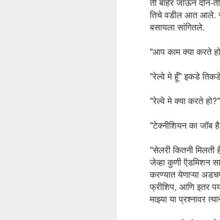
ती बाहेर जाऊन दोन-तीन
तिचे वडील आत आले. सा
वा
बसायला सांगितले.
पह
"आप काम क्या करते हो
"स
मा
"रेल्वे मे हूँ" इकडे तिक
बस
इडली गेट
OCT
"रेल्वे मे क्या करते हो?"
10
एका ब्रिटिश प्रोफेसर ने केलेल्या 'इडली जगा
तुटून पडला म्हणे! खासदार शशी थरूर पण ऑक
"टेक्नीशियन का जॉब है
संस्कृता स्त्री पराशक्ती
OCT
"सेलरी कितनी मिलती ह
5
चार वर्षांपूर्वी एक इमेल आली . IIM अहमदा
जेव्हा कुणी ऍडमिशन साठ
Innovation Augmentation Network संस्थेच्य
करण्यात येणाऱ्या अडच
departmental mentor नी थोडे समजावून त्यात भाग घ
राहावे लागणार होते.
फ्रीशिप, आणि इतर पर
माझ्या या प्रश्नावर त्
J