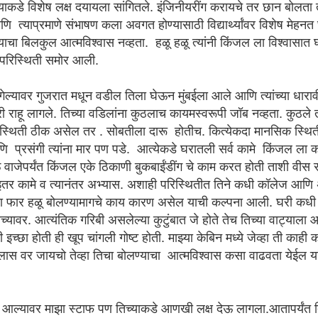
विध अँप्लिकेशन्स वापरून पाहिली. त्या सर्व प्रयोगांपैकीच एक प्रयोग म्हणजे लाईट बोर्ड.
 तिच्याकडे विशेष लक्ष दयायला सांगितले. इंजिनीयरींग करायचे तर छान बोलत
त्याप्रमाणे संभाषण कला अवगत होण्यासाठी विद्यार्थ्यांवर विशेष मेहनत 
किशोरची "किमया रोबोटिक्स'
UN
चा बिलकुल आत्मविश्वास नव्हता. हळू हळू त्यांनी किंजल ला विश्वासात घ
3
किशोरची "किमया रोबोटिक्स'
 परिस्थिती समोर आली.
©दिनेश G
ल्यावर गुजरात मधून वडील तिला घेऊन मुंबईला आले आणि त्यांच्या धारावी
म मिटिंग संपवून किशोर आपल्या आलिशान केबिन मधील खुर्चीत विसावला. गेल्या महिन्या दोन
री राहू लागले. तिच्या वडिलांना कुठलाच कायमस्वरूपी जॉब नव्हता. कुठले
िन्यात जगात खूप उलथापालथ घडली होती आणि त्याचे परिणाम साऱ्यांनाच भोगायला लागत
स्थिती ठीक असेल तर . सोबतीला दारू होतीच. कित्येकदा मानसिक स्थिती 
ते. किशोरची ‘किमया रोबोटिक्स अँड ऑटोमेशन’ ही मुख्यत्वेकरून ऑटोमोबाईल च्या क्षेत्रात
णि प्रसंगी त्यांना मार पण पडे. आत्येकडे घरातली सर्व कामे किंजल ला
म करणारी कंपनी सुद्धा त्याला अपवाद नव्हती. शून्यापासून प्रवास करून तो येथवर पोहचला
ता. प्रचंड मेहनत आणि इच्छाशक्ती च्या बळावर आतापर्यत त्याने जे स्वप्न पाहिले होते ते
ऊ वाजेपर्यंत किंजल एके ठिकाणी बुकबाईंडींग चे काम करत होती ताशी वीस र
स्वी करत आणले होता.
तर कामे व त्यानंतर अभ्यास. अशाही परिस्थितीत तिने कधी कॉलेज आणि
ा फार हळू बोलण्यामागचे काय कारण असेल याची कल्पना आली. घरी कधी म
बोली' ) बाल्कनीमध्ये अशीच फुलतेय. कर्जतच्या 'सगुणा बाग' मधून दोन छोटीशी रोपटी आणली
्यावर. आत्यंतिक गरिबी असलेल्या कुटुंबात जे होते तेच तिच्या वाट्याल
ेच आहे. भगव्या फुलांचे झाड मात्र वाळून गेले. पण त्याच्या बदल्यात एक नवीन रोपटे त्याच
च्छा होती ही खूप चांगली गोष्ट होती. माझ्या केबिन मध्ये जेव्हा ती काही 
दोन्ही रंगाची अबोली फुलायला लागली!
ा क्लास वर जायचो तेव्हा तिचा बोलण्याचा आत्मविश्वास कसा वाढवता येईल यां
 कुठल्याही गावचा बाजार अबोलीच्या वळेसारावाचून अपूर्ण.
त आल्यावर माझा स्टाफ पण तिच्याकडे आणखी लक्ष देऊ लागला.आतापर्यंत त