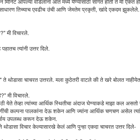
 मिनिटं आपल्या वडिलांना आत मध्ये येण्यासाठी सांगत होती ते मी ऐकत ह
होतो. राख आणि उरलेल्या अस्थी गोळा करून समुद्रात थोड्या आतवर खांद्यावर
धारण तिच्याच एवढीच उंची आणि जेमतेम प्रकृती, खांदे एकदम झुकलेले. 
हून नेऊन विसर्जित करायच्या होत्या. जन्मदात्यांना असा निरोप देणे सोपे नसते.
िला टब भरून खांद्यावर घेतला आणि पाण्याच्या दिशेने चालायला लागलो.
?" मी विचारले.
ांभाळून चाल" पाठून चालणारा माझा चुलत चुलता म्हणाला.
झ्या डोळ्यासमोर आठवड्याच्या बाजाराला निघालेल्या बाबांच्या सायकलच्या दांड्यावर पुढे
डे पहातच त्यांनी उत्तर दिले.
लेला मी होतो.
तील सर्वात बोअरिंग गोष्ट असल्याच्या' ट्विट वरून पुरा दक्षिण भारत ट्विटर वर त्याच्यावर
्सफर्ड युनियन मधील भाषणाच्या आवेशात इडली च्या रक्षणार्थ धाऊन आले.
" ते थोडासा चाचरत उत्तरले. मला कुठेतरी वाटले की ते खरे बोलत नाहीयेत
ै?" मी विचारले.
बाद येथील प्रोफेसर पद्मश्री अनिल गुप्ता यांनी स्थापन केलेल्या Gujarat Grassroots
ी येते तेव्हा त्यांच्या आर्थिक स्थितीचा अंदाज घेण्याकडे माझा कल असतो ज
ा समर स्कुल ची. माझ्या डिपार्टमेंट च्या चौथ्या वर्षात जाणाऱ्या चार मुलींना त्यांच्या
णींची कल्पना पालकांना देऊ शकेन आणि ज्यांना आर्थिक चणचण असेल त्या
ेण्यासाठी प्रवृत्त केले. त्यासाठी एका महिन्यासाठी अहमदाबाद, गांधीनगर येथे जाऊन
्याय उपलब्ध करून देऊ शकेन.
याने थोडासा विचार केल्यासारखे केलं आणि पुन्हा एकदा चाचरत उत्तर दिले-
प्रोफेसर मॅथ्यू
UL
1
"Dinesh, you must meet Dr. Jyotiben Trivedi who happens to be a