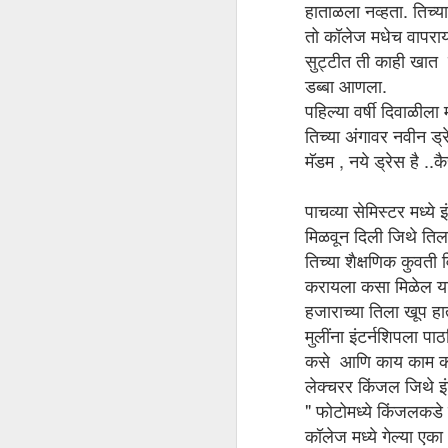
गावची गोकुळाष्टमी
हाताळला नव्हता. तिच्य
तो कॉलेज मधेच वापरायच
समुद्रकिनाऱ्यावर वसलेले माझे गाव हे गेले कित्येक 
सुट्टीत ती काही खात न
सण म्हणजे नेहमीच्या कष्टाने भरलेल्या दिवसांपासून 
जुन्या काळी साऱ्याच गावात हे असेच होते नाही का?
डब्बा आणला.
पहिल्या वर्षी दिवाळील
माझ्या वडिलांच्या लहानपणी म्हणजे सुमारे १९६० च्य
तिच्या अंगावर नवीन ड्
मॅडम , नये ड्रेस है ..
आज लसवंत झालो...कोविशील्ड
MAR
30
गेल्या वर्षी सुरू झालेले कोरोना प्रकरण मी 
पाचव्या सेमिस्टर मध्ये
३१ मार्च पर्यंत साठीच्या वर आणि पंचेचाळीसच्या वरच
मिळवून दिली जिथे तिला
आल्यामुळे फारशी गर्दी नव्हती. दिवसभराचे मिळून श
तिच्या शैक्षणिक कुवती
ते व्हॅक्सीन देऊन झाल्यावर ऑब्झर्वेशन रूम पर्यंत सर्व
करायला कसा मिळेल या
हजाराच्या तिला खूप ह
गणितज्ञ गुरू लाभलेला इंजिनिअर क
MAR
मुलींना इंटर्नशिपला पा
9
तुमची आवड हाच तुमचा व्यवसाय असेल तर 
कसे आणि काय काम करत 
आपल्या हातून घडते. परंतु कितीतरी असे 
यशस्वी होऊ याची भीती त्यांच्या मनात असते. दोन दशका
लेक्चरर किंजल जिथे इं
आलीय ती म्हणजे कित्येक विद्यार्थ्यांना आपल्याला 
" फोटोमध्ये किंजलकडे
कॉलेज मध्ये गेल्या एक
N