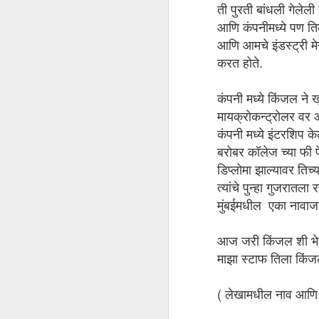
ती पुरती बांधली गेलेली
आणि कंपनीमध्ये पण तिल
आणि आमचे इंडस्ट्री मे
करत होते.
कंपनी मध्ये किंजल ने 
मायक्रोकन्ट्रोलर वर आ
कंपनी मध्ये इंटरशिप के
बरोबर कॉलेज च्या फी पे
N
डिप्लोमा झाल्यावर तिच
त्यांचे पुन्हा गुजरातल
मुंबईमधील एका नावाजल
सर
आप
आज जरी किंजल शी भेट ह
बन
माझा स्टाफ तिला किं
चे
प्
( लेखामधील नाव आणि