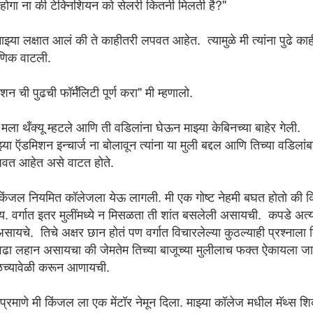
ोगा ना की टेक्निशियन को सेलरी कितनी मिलती है?"
great visionary and our ex-vice Chancellor" प्रो. मॅथ्यू म्हणाले. मी माझे
लेजचे काम संपवून थोड्या उशीरानेच घरी जाण्यासाठी निघालो होतो. आदल्याच वर्षी म्हणजे
न माझ्या लक्षात आलं की ते काहीतरी लपवत आहेत. त्यामुळे मी त्यांना पुढे क
११ ला मी इलेक्टॉनिक्स चा हेड ऑफ डिपार्टमेंट म्हणून एस एन डी टी महिला विद्यापीठाच्या
त्रनिकेतनामध्ये रुजू झालो होतो आणि सहा महिन्यातच प्रभारी प्राचार्य म्हणून कामकाजही
ाणिक वाटली.
ात होतो. प्रो. मॅथ्यू त्यावेळी युनिव्हर्सिटी च्या मॅनेजमेंट स्कुल चे डायरेक्टर म्हणून काम करत
े.
न ची पुढची फॉर्मॅलिटी पूर्ण करा" मी म्हणालो.
मला थँक्यू म्हटले आणि ती वडिलांना घेऊन माझ्या केबिनच्या बाहेर गेली.
झ्या ऍडमिशन इन्चार्ज ना बोलावून त्यांना या मुली बद्दल आणि तिच्या वडिलांब
वापरता? नवा टीव्ही, गाडी, फ्रिज , लॅपटॉप , फूड प्रोसेसर, वॉशिंग मशिन विकत घेताना पुढे
वत आहेत असे वाटत होते.
चा विचार टिपिकल मध्यमवर्गीय माणूस तर नक्कीच करतो.
किंजल नियमित कॉलेजला येऊ लागली. मी एक गोष्ट नेहमी बघत होतो की किं
Perish..
य. वर्गात इतर मुलींमध्ये न मिसळता ती शांत बसलेली असायची. कपडे अत्यं
्षापेक्षा जास्त काळ उलटलाय. ऑनलाईन शिकविणे म्हणजे निव्वळ लेक्चर देणे नाही हे एव्हाना
असायचे. तिचे अक्षर छान होतं पण वर्गात विचारलेल्या कुठल्याही प्रश्नाला 
निअरिंग सारख्या व्यावसायिक अभ्यासक्रम शिकविणाऱ्या शिक्षकांच्या.
ढा लहान असायचा की जेमतेम तिच्या बाजूच्या मुलीलाच फक्त ऐकायला जा
ेळच्यावेळी करून आणायची.
रू झाल्यावर एरवी प्रवासात वाया जाणारे दिवसाचे चक्क चार तास पदरात पडले! इतके
ीप्रमाणे मी किंजल ला एक मेंटॉर नेमून दिला. माझ्या कॉलेज मधील मॅथ्स शि
ेक गोष्टी करण्याचा हीच एक चांगली वेळ होती. अगदी पहिल्या दिवसातून ऑनलाईन शिकवणे सुरू