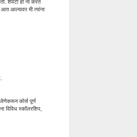
ोतो. शेवटी हो ना करत
आत आल्यावर मी त्यांना
.
ेणेकरून कोर्स पूर्ण
ंना विविध स्कॉलरशिप,