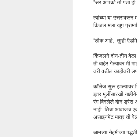
"सर आपको तो पता ही ह
कॉ
त्यांच्या या उत्तरावरू
२०
तं
किंजल मला खूप प्राम
पह
होत
"ठीक आहे, तुम्ही ऍडमिश
किंजलने दोन-तीन वेळा 
वापरा आणि फेका
JUN
ती बाहेर गेल्यावर मी मा
10
तुम्ही नवा मोबाईल विकत घेता तो किती वर्षे 
तरी वडील काहीतरी लप
किती वर्षे ती गोष्ट आपण वापरणार आहोत या
कॉलेज सुरू झाल्यावर 
बदलती शिक्षणपद्धती..Change or 
JUN
इतर मुलींसारखी नाहीये
4
पूर्णतः ऑनलाईन शिकवायला लागल्यावर एका वर
रंग विरलेले दोन ड्रेस 
शिक्षकांच्या लक्षात आले असेल, विशेषतः इंजि
नाही. तिचा आवाजच एव
असाइनमेंट मात्र ती व
लाईट बोर्ड
JUN
3
लॉकडाऊन सुरू झाले आणि घरून काम करणे सु
आमच्या नेहमीच्या पद्धत
दिवस करू करू म्हणून राहून गेलेल्या कित्य