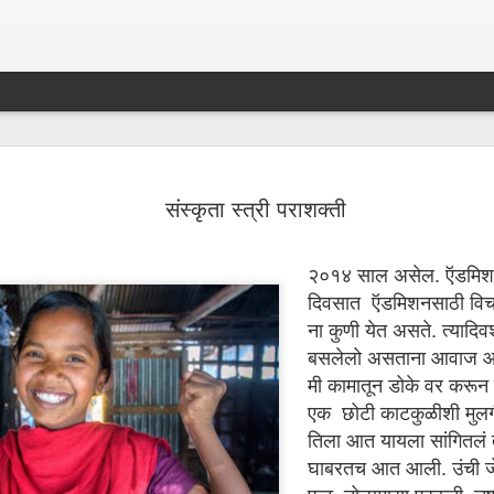
सावल्या का रें
MAR
संस्कृता स्त्री पराशक्ती
5
२०१४ साल असेल. ऍडमिशन 
दिवसात ऍडमिशनसाठी विच
ना कुणी येत असते. त्यादिवश
बसलेलो असताना आवाज आ
मी कामातून डोके वर करून द
एक छोटी काटकुळीशी मुलगी
तिला आत यायला सांगितलं
घाबरतच आत आली. उंची जे