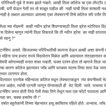
ा परिस्थिती मुळे ते शक्य झाले नव्हते. आम्ही तिला कॉलेज चा एक लॅपटॉ
ी. घरी घेऊन गेली तर तो शाबूत राहील की नाही याची तिला शाश्वती नव्हत
वर्षे होळी, चतुर्थी, गोकुळाष्टमी सारखे सण एकत्र येऊन साजरे करणारं. प्रत्येक छोटा मोठा
ाही हे लक्षात आल्यावर आमच्या एका लेक्चररनी तिचे कॉलेज संपे पर्यंत त
विरंगुळा. त्यातून मनाला मिळणारी उभारी ही जगण्याला अर्थ देणारी, ऊर्जा देणारी असायची.
ा मॅथ्स च्या मॅडमनी काही नवीन ड्रेस शिवण्यासाठी तिला ड्रेस मटेरियल दि
ा सुमारास गोकुळाष्टमी साजरी करण्याची प्रथा सुरू झाली.
रेस दिसेना म्हणून त्यांनी तिला विचारले कि ती नवीन ड्रेस का नाही वापरा
कैसे पहनु ?"
आजच येथील टाटा रुग्णालयात व्हॅक्सीन चा पहिला डोस घेण्यापर्यंत येऊन ठेपलेय खरे!
 इंटर्नशिप असते. किंजलच्या परिस्थितीची कल्पना देऊन आम्ही अशा कंपनी मध
्या आधीपासून एखादा आजार असणाऱ्या व्यक्तींसाठीचा व्हॅक्सीनेशनचा टप्पा आता संपत
 महिना पाच हजार रुपये विद्यावेतन मिळेल आणि अद्ययावत तंत्रज्ञानावर 
ंभरेक जण असतील. टाटामध्ये सर्व व्यवस्था एकदम चोख होती. सुरुवातीला टोकन देण्यापासून
 विषयी कोणाच्याही मनात शंका नव्हती. फक्त प्रश्न होता तो म्हणजे तिला ज
 काही शिस्तीत सुरू होते.
चा कारण कॉलेज झाल्यावर जॉब आणि घरकाम यातच तिचा सारा वेळ जात 
ातभार लागणार होता.
लाकार - चिन्मय कोल्हटकर
ठविल्यावर प्रत्येक महिन्याला कॉलेज मधून लेक्चररकडून त्या कंपनीमध्ये भेट 
तुम्हाला ‘काम’ करायला कधीच लागत नाही. जे आपण करता ते अगदी मनापासून आपसूकच
आहेत, त्यांची प्रगती जाणून घेण्यासाठी ही भेट दिली जाते. पाचव्या स
लोक आहेत की ते आपल्या आवडीला व्यवसायात रूपांतर करण्यास कचरतात. आपण कितपत
ंच्या पेक्षा जास्त इंजिनिअरिंग च्या विद्यार्थ्यांना शिकविल्यावर एक गोष्ट मला कायम जाणवत
टर्नशिप करत होती तिथे गेली तेव्हा तिने तेथून मला एक फोटो पाठवला आण
नक्की काय करायचे आहे याचा पुरेसा अंदाज आलेला नसतो.
 पहा सर, चक्क हसतेय ती !"
ा वर्षात बहुतेकांनी तिच्या चेहऱ्यावर हसू क्वचितच पहिले होते. अभ्यास, 
OV