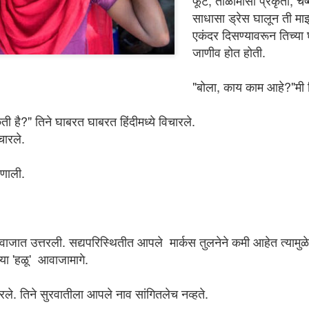
फूट, तोळामासा प्रकृती, 
साधासा ड्रेस घालून ती माझ
एकंदर दिसण्यावरून तिच्या
जाणीव होत होती.
"बोला, काय काम आहे?"मी 
है?" तिने घाबरत घाबरत हिंदीमध्ये विचारले.
चारले.
हणाली.
You will always be
JAN
17
remembered
You will always be remembered
२००२ साली मी मुंबईतील एका नामांकित
वाजात उत्तरली. सद्यपरिस्थितीत आपले मार्कस तुलनेने कमी आहेत त्याम
संस्थेमध्ये लेक्चरर म्हणून नोकरी करत होतो.
या 'हळू' आवाजामागे.
इंजिनियरींग झाल्यावर मी सरळ शिक्षणाच्या
क्षेत्रात उतरलो तेव्हा काही गोष्ट मनात घोळत
होत्या.
ले. तिने सुरवातीला आपले नाव सांगितलेच नव्हते.