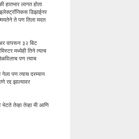
ापैकी हातभार लागत होता
त इलेक्ट्रॉनिकस डिझाईनर
मियतेने ते पण तिला मदत
वेअर वापरून ३२ बिट
स्टर मध्येही तिने त्याच
र मिळविलाच पण त्याच
ा गेला पण त्याच दरम्यान
णे रद्द झाल्यावर
ेटते तेव्हा तेव्हा मी आणि