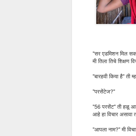
"सर एडमिशन मिल सकती 
मी तिला तिचे शिक्षण वि
"बारहवी किया है" ती म्
अरे माणसा माणसा
MAR
20
जनुकीय तंत्रज्ञानाने माकडाच्या
"परसेंटेज?"
मेंदूचा आकार वाढवून त्याला
माणसाच्या मेंदूची सर येते का याचे संशोधन
करण्यापेक्षा गरज आहे ती माणसाला
"56 परसेंट" ती हळू आ
"माणूस" बनविणाऱ्या जनुकाचा शोध
आहे हा विचार असावा त्
लावण्याची!
सर्व प्राणीमात्रांमध्ये माणूस हा बुद्धिमान
"आपला नाम?" मी विचार
प्राणी आहे तो त्याच्या मेंदूच्या आकारामुळे