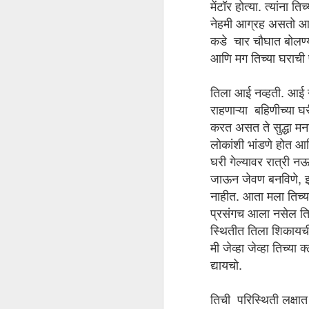
असल्यामुळे याच बाबतीत मी बरेच काही प्रयोग केले, वि
मेंटॉर होत्या. त्यांना
नेहमी आग्रह असतो आणि 
J
कडे चार चौघात बोलण्या
आणि मग तिच्या घराची
- 
तिला आई नव्हती. आई गे
झू
राहणाऱ्या बहिणीच्या घ
मह
करत असत ते सुद्धा मन
हो
लोकांशी भांडणे होत आ
का
हो
घरी गेल्यावर रात्री न
यश
जाऊन जेवण बनविणे, इ
अबोलीची फुले
APR
नाहीत. आता मला तिच्य
1
गेली तीन चार वर्षे ही अबोली ( मालवणीत 'आ
प्रसंगच आला नसेल तिच
होती. त्यातले पिवळ्या फुलांचे झाड अजूनही त
स्थितीत तिला शिकायची इ
रंगाची फुले देणारे आपसूकच उगवले. त्यामुळे पुन्हा 
मी जेव्हा जेव्हा तिच्य
मालवणी माणसाचे आणि अबोलीचे नाते एकदम घट्ट आहे.
द्यायचो.
गावची गोकुळाष्टमी
MAR
तिची परिस्थिती लक्षा
31