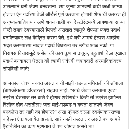
असल्याने घरी जेवण बनवताना त्या जुन्या आठवणी कधी कधी जाग्या
होतात! ऐन गर्दीच्या वेळी ऑर्डर्स पूर्ण करताना होणारी शेफ ची कसरत ही
अनुभवल्याशिवाय कळणे शक्य नाही! पण रेस्टॉरंटमध्ये लागणाऱ्या साऱ्या
गोष्टी तयार ठेवण्यासाठी हेल्पर्स असतात त्यामुळे शेफला फक्त पदार्थ
बनविण्यावर लक्ष केंद्रित करता येते. इथे घरी आमचे हेल्पर्स आम्हीच!
'मदत करण्याच्या नादात पदार्थ बिघडला तर उगीच आळ नको' या
निरागस विचारामुळे असेल की काय कुणास ठावूक, बहुतांशी वेळा एखादा
पदार्थ बनवायला घेतला की त्याची सर्वस्वी जबाबदारी अस्मादिकांवरच
सोपविली जाते!
आजकाल जेवण बनवत असतानाची माझी गडबड बघितली की डॉबाला
(बायकोतल्या डॉक्टरला) राहवत नाही. "साधे जेवण करताना एवढा
स्ट्रेस घेतलास तर कसे रे होणार शरीराचे? किती ती स्ट्रेस हार्मोन्स
रिलीज होत असतील? जरा घाई-गडबड न करता शांतपणे जेवण
बनवलेस तर नाही का होणार?" असा प्रेमळ सल्ला स्वयंपाकघराच्या
बाहेरून ऐकायला येत असतो. सारे काही कळत तर असते पण आमचे
ऍडर्निलीन का काय म्हणतात ते पण जोमात असते ना!