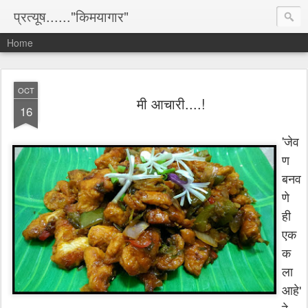
प्रत्यूष......"किमयागार"
Home
OCT
मी आचारी....!
16
'
जेव
ण
बनव
णे
ही
एक
क
ला
आहे'