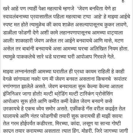
हे
खरे आहे पण त्याही पेक्षा महत्वाचे म्हणजे 'जेवण बनविता येणे हा
स्वावलंबनाच्या प्रवासातील पहिला महत्वाचा टप्पा आहे' हे माझ्या आईचे
स्पष्ट मत होते त्यामुळेच की काय शाळेत असल्यापासूनच कुकर लावणे,
डाळीला फोडणी देणे अशी कामे लहानपणापासूनच आमच्या वाट्याला
आली! शाकाहारी जेवण असेल तर आईने बनवायचे आणि मासे, मटण
असेल तर बाबांनी बनवायचे असा आमच्या घरचा अलिखित नियम होता.
त्यामुळे पाककलेचे सारे धडे घराच्या घरी आपोआप गिरवले गेले.
माझ्या लग्नानंतरही आमच्या घरातील ही प्रथा कायम राहिली हे काही
वेगळे सांगायला नको! पण मी जेवण बनवत असताना किचनचे रूपांतर
रणांगणात झालेले असते. जेवण बनवायला सुरू केल्या केल्या आतला
इंजिनिअर जागा होतो! मल्टी थ्रेडिंग मल्टी टास्किंग प्रोसेसिंग
आपोआप सुरू होते आणि कमीत कमी वेळेत जेवण बनवणे कसे
उरकायचे हे एकच ध्येय समोर असते. एकीकडे गॅस वरील कढईत तेल
घालायचे आणि नंतर फोडणीची तयारी सुरू करायची ही माझी सवय!
तेल गरम होईपर्यंत कडीपत्ता, मिरच्या, कांदा, लसूण या साऱ्या गोष्टी
कापून तयार करायच्या असतात! त्यात हिंग, मोहरी, जिरे जागच्या जागी