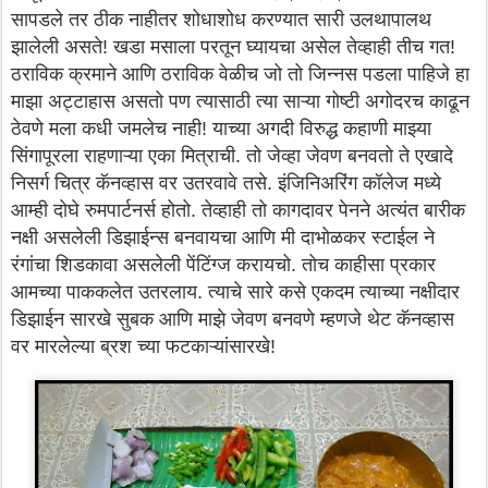
सापडले तर ठीक नाहीतर शोधाशोध करण्यात सारी उलथापालथ
झालेली असते! खडा मसाला परतून घ्यायचा असेल तेव्हाही तीच गत!
ठराविक क्रमाने आणि ठराविक वेळीच जो तो जिन्नस पडला पाहिजे हा
माझा अट्टाहास असतो पण त्यासाठी त्या साऱ्या गोष्टी अगोदरच काढून
ठेवणे मला कधी जमलेच नाही! याच्या अगदी विरुद्ध कहाणी माझ्या
सिंगापूरला राहणाऱ्या एका मित्राची. तो जेव्हा जेवण बनवतो ते एखादे
निसर्ग चित्र कॅनव्हास वर उतरवावे तसे. इंजिनिअरिंग कॉलेज मध्ये
आम्ही दोघे रुमपार्टनर्स होतो. तेव्हाही तो कागदावर पेनने अत्यंत बारीक
नक्षी असलेली डिझाईन्स बनवायचा आणि मी दाभोळकर स्टाईल ने
रंगांचा शिडकावा असलेली पेंटिंग्ज करायचो. तोच काहीसा प्रकार
आमच्या पाककलेत उतरलाय. त्याचे सारे कसे एकदम त्याच्या नक्षीदार
डिझाईन सारखे सुबक आणि माझे जेवण बनवणे म्हणजे थेट कॅनव्हास
वर मारलेल्या ब्रश च्या फटकाऱ्यांसारखे!