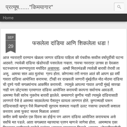
प्रत्यूष......"किमयागार"
Home
SEP
फसलेला दांडिया आणि शिकलेला धडा !
29
आज नवरात्री दरम्यान खेळला जाणार दांडिया पाहिला की पंचवीस-सव्वीस वर्षापूर्वीची घटना
आठवते. त्यावेळी दांडिया खेडोपाडी पसरलेला नव्हता. गावचा नवरात्र उत्सव हा देवळात
घटस्थापना करण्यापुरता मर्यादित
असायचा
. आम्ही मित्रमंडळी त्यावेळी बारावी तेरावी ला
असू. आमचा सात आठ मुलांचा ग्रुप होता. कोणाच्या तरी मनात आलं की आपण ह्या वर्षी
गावात दांडिया आयोजित करायचा. टीव्ही वर दाखवली जाणारी मुंबईतील मोठ मोठया दांडिया
ची दृश्ये गावी सगळ्यांनाच आकर्षित करायची. त्यामुळे आपल्या गावात अगदी मुंबई सारखा
नाही पण छोट्याशा प्रमाणात दांडिया आयोजित करायची कल्पना सर्वानाच आवडली.
आमच्या पैकी सारेच नुकतेच बारावी झालेले. कमावणारे कुणीच नाही त्यामुळे दांडियासाठी
लागणारे पैसे हे आमच्या साठवलेल्या पैशातून द्यायला लागणार होते. कुणाच्याही घरून
दांडियासाठी म्हणून पैसे मिळण्याची सुतराम शक्यता नव्हती उलट नसत्या उचापती कशाला
करताय असा फुकट सल्ला मिळाला असता!
कमीत कमी खर्चात एक दिवस का होईना पण आपण दांडिया आयोजित करायचाच असे
सर्वांचे मत पडले. आता सगळ्यात महत्त्वाचा प्रश्न म्हणजे जागेचा होता. आमच्याच एका