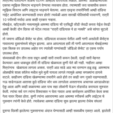
मित्राच्या वाशील्याने शाळेचे पटांगण आम्हाला वापरायला मिळाले. आमच्या ओळखीच्यापैकी
एकाचा म्युझिक सिस्टम भाड्याने देण्याचा व्यवसाय होता. त्याच्याशी जरा घासाघीस करून
म्युझिक सिस्टम आणि लाइट्स भाड्याने घेतल्या. आता एवढ्या तयारीनिशी आम्ही दांडिया
नाईट आयोजित करण्यासाठी तयार होतो! त्यावेळी आता सारखी पोलिसांची परवानगी, रात्री
10 पर्यंतची मर्यादा असा काही प्रकार नव्हता.
मोबाईल, व्हॉट्सॲप नसल्यामुळे आमच्या दांडिया ची प्रसिद्धी तोंडी जेवढी करता येईल तेवढी
आम्ही केली! दोन दिवस जो भेटेल त्याला "रात्री दांडियाक ये हा नक्की" असे सांगत सुटलो
होतो.
तो जमाना ऑडिओ कॅसेट चा होता. दांडियाला वाजवता येतील अशी गाणी असलेली कॅसेट्स
गावातल्या दुकानांमध्ये शोधुन झाल्या. आज आपल्याला हवी ती गाणी आपल्याला मोबाईलच्या
एका क्लिक वर उपलब्ध आहेत पण त्यावेळी गाण्यांसाठी 'ऑडिओ कॅसेट' हा एकच पर्याय
उपलब्ध होता.
संध्याकाळी दोन तीन तास राबून आम्ही सारी तयारी करून ठेवली. एवढी सारी मेहनत
केल्यावर आता धाकधूक होती ती दांडिया खेळायला कुणी येते की नाही. नाहीतर आम्हा
मित्रांनाच खेळायला लागला असता. रात्री आठ साडे आठ च्या दरम्यान हळू हळू आमच्याच
ओळखीचे शाळा कॉलेज मधील मुले मुली यायला लागले त्यामुळे आम्हा सगळ्यांना हायसे
वाटले. काहीजण दांडिया खेळण्याच्या तयारीने आले होते तर काही जण नुसते पाहण्यासाठी.
नऊ साडेनऊला आतासा कुठे दांडिया जोर धरू लागलेला असतानाच अचानक आरडाओरडा
ऐकू आला आणि काही कळायच्या आत पाच सहा लोकांनी येऊन तोडफोड करायला सुरुवात
केली. त्यांचा सर्व राग त्यांना विश्वासात न घेता गावात असा कार्यक्रम आयोजित केला कसा
गेला यावर दिसत होता. कुणी त्यांना आवरायच्या आत आमच्या स्पीकर्स आणि लाईट्स चे
नुकसान त्यांनी केले होते. त्यावेळचा आमचा दांडिया सुरू झाल्या झाल्या तेथेच संपला!
दुसऱ्या दिवशी झालेल्या नुकसानाचा अंदाज घेण्यासाठी आम्ही सकाळीच एकत्र आलो. झालेली