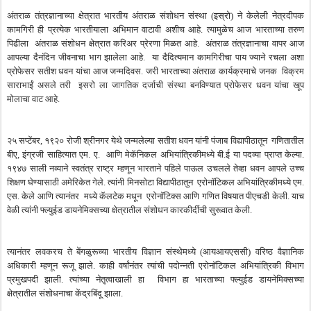
अं
तराळ
तंत्रज्ञानाच्या
क्षेत्रात
भारतीय
अंतराळ
संशोधन
संस्था
(
इस्रो
)
ने
केलेली
नेत्रदीपक
कामगिरी
ही
प्रत्येक
भारतीयाला
अभिमान
वाटावी
अशीच
आहे
.
त्यामुळेच
आज
भारताच्या
तरुण
पिढीला
अंतराळ
संशोधन
क्षेत्रात
करिअर
प्रेरणा
मिळत
आहे
.
अंतराळ
तंत्रज्ञानाचा
वापर
आज
आपल्या
दैनंदिन
जीवनाचा
भाग
झालेला
आहे
.
या
दैदित्यमान
कामगिरीचा
पाय
ज्याने
रचला
अशा
प्रोफेसर
सतीश
धवन
यांचा
आज
जन्मदिवस
.
जरी
भारताच्या
अंतराळ
कार्यक्रमाचे
जनक
विक्रम
साराभाईं
असले
तरी
इसरो
ला
जागतिक
दर्जाची
संस्था
बनविण्यात
प्रोफेसर
धवन
यांचा
खूप
मोलाचा
वाट
आहे
.
२५
सप्टेंबर
,
१९२०
रोजी
श्रीनगर
येथे
जन्मलेल्या
सतीश
धवन
यांनी
पंजाब
विद्यापीठातून
गणितातील
बीए
,
इंग्रजी
साहित्यात
एम
.
ए
.
आणि
मेकॅनिकल
अभियांत्रिकीमध्ये
बी
.
ई
या
पदव्या
प्राप्त
केल्या
.
१९४७
साली
नव्याने
स्वतंत्र
राष्ट्र
म्हणून
भारताने
पहिले
पाऊल
उचलले
तेव्हा
धवन
आपले
उच्च
शिक्षण
घेण्यासाठी
अमेरिकेत
गेले
.
त्यांनी
मिनसोटा
विद्यापीठातुन
एरोनॉटिकल
अभियांत्रिकीमध्ये
एम
.
एस
.
केले
आणि
त्यानंतर
मध्ये
कॅलटेक
मधून
एरोनॉटिक्स
आणि
गणित
विषयात
पीएचडी
केली
.
याच
वेळी
त्यांनी
फ्ल्युईड
डायनेमिक्सच्या
क्षेत्रातील
संशोधन
कारकीर्दीची
सुरूवात
केली
.
त्यानंतर
लवकरच
ते
बेंगळुरूच्या
भारतीय
विज्ञान
संस्थेमध्ये
(
आयआयएससी
)
वरिष्ठ
वैज्ञानिक
अधिकारी
म्हणून
रूजू
झाले
.
काही
वर्षांनंतर
त्यांची
पदोन्नती
एरोनॉटिकल
अभियांत्रिकी
विभाग
प्रमुखपदी
झाली
.
त्यांच्या
नेतृत्वाखाली
हा
विभाग
हा
भारताच्या
फ्ल्युईड
डायनेमिक्सच्या
क्षेत्रातील
संशोधनाचा
केंद्रबिंदू
झाला
.