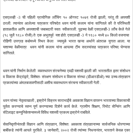
एसएलव्ही
-3
ची
पहिली
प्रायोगिक
लाँचिंग
१०
ऑगस्ट
१०७९
रोजी
झाली
,
परंतु
ती
अपयशी
ठरली
.
त्यानंतर
आलेल्या
पत्रकार
परिषदेत
धवन
यांनी
कलाम
यांना
सांगितले
की
ते
परिस्थिती
हाताळतील
आणि
अपयशाची
जबाबदारी
स्वतः
स्वीकारली
.
पुढच्या
वेळी
एसएलव्ही
-3
लाँच
केले
गेले
(
१८
जुलै
१९८०
रोजी
)
ते
एक
अभूतपूर्व
यश
होते
.
एसएलव्ही
-3
ने
१९८०
मध्ये
४०
किलो
वजनाचा
रोहिणी
उपग्रह
कक्षेमध्ये
स्थिर
केला
ज्यामुळे
भारत
खऱ्या
अर्थाने
अंतराळ
युगात
आला
.
या
यशाच्या
वेळीमात्र
धवन
यांनी
कलाम
यांना
आपल्या
टीम
सदस्यांसह
पत्रकार
परिषद
घेण्यास
सांगितले
.
धवन
यांनी
निर्माण
केलेली
व्यवस्थापन
संरचनेच्या
एवढी
यशस्वी
झाली
की
भारतातील
इतर
संशोधन
व
विकास
केंद्रांद्वारे
,
विशेषतः
संरक्षण
संशोधन
व
विकास
संस्था
(
डीआरडीओ
)
च्या
उच्च
-
तंत्रज्ञान
प्रकल्पांच्या
अंमलबजावणीसाठी
अशीच
व्यवस्थापन
संरचना
स्वीकारली
गेली
.
धवन
यांच्या
नेतृत्वाखाली
,
इस्रो
ने
विक्रम
साराभाईंचे
अवकाश
विज्ञान
वापरुन
भारताच्या
विकासाची
पूर्तता
करण्याचे
स्वप्न
पूर्ण
करण्याच्या
दिशेने
कार्य
केले
.
ग्रामीण
शिक्षण
,
रिमोट
सेन्सिंग
आणि
सॅटेलाइट
कम्युनिकेशन्समध्ये
विविध
यशस्वी
प्रकल्प
इस्रोने
राबविले
.
सेवानिवृत्तीनंतरही
विज्ञान
आणि
तंत्रज्ञान
,
विशेषत
:
अवकाश
तंत्रज्ञानाच्या
सार्वजनिक
धोरणाच्या
बाबींकडे
त्यांनी
आपले
पुरविले
.
३
जानेवारी
,
२००२
रोजी
त्यांच्या
निधनानंतर
,
भारताने
केवळ
एका