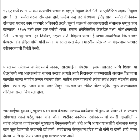
१९६२
मध्ये
त्यांना
आयआयएससीचे
संचालक
म्हणून
नियुक्त
केले
गेले
.
या
प्रतिष्ठित
पदावर
नियुक्त
होणारे
ते
सर्वात
तरुण
संचालक
होते
.
एवढेच
नव्हे
तर
संस्थेच्या
इतिहासात
सर्वात
दीर्घकाळ
संचालक
पदावर
काम
करणारे
अधिकारी
ठरले
.
सुमारे
नऊ
वर्षे
आयआयएससी
संचालक
म्हणून
काम
केल्यावर
,
१९७१
मध्ये
धवन
एक
वर्षाची
\
रजा
घेऊन
अमेरिकेतील
कॅलटेक
मध्ये
संशोधनासाठी
गेले
.
याच
सुमारास
३०
डिसेंबर
,
१९७१
रोजी
विक्रम
साराभाई
यांच्या
आकस्मिक
निधनानंतर
पंतप्रधानांनी
इंदिरा
गांधी
यांनी
त्यांना
भारतात
परत
येऊन
भारतीय
अंतराळ
कार्यक्रमाचा
पदभार
स्वीकारण्याची
विनंती
केली
.
भारताच्या
अंतराळ
कार्यक्रमाचे
जनक
,
साराभाईंना
संप्रेषण
,
हवामानशास्त्र
आणि
शिक्षण
या
क्षेत्रांमध्ये
ज्या
अडथळ्यांचा
सामना
करावा
लागतो
त्याचे
निराकरण
करण्यासाठी
अंतराळ
विज्ञानाचा
जास्तीत
जास्त
उपयोग
करून
घ्यायचा
होता
.
सतीश
धवन
यांच्याशी
त्यांचा
संबंध
त्याच
संदर्भात
आला
होता
.
त्यांनी
श्री
धवन
याना
पत्र
लिहून
भारतात
घन
रॉकेट
मोटर
सुविधा
सुरू
करण्याबाबत
तांत्रिक
सल्ला
विचारला
होता
.
साराभाईंच्या
दुःखद
मृत्यूनंतर
धवन
यांना
देशाच्या
अंतराळ
कार्यक्रमाचे
मुख्य
कार्यभार
स्वीकारण्यास
सांगण्यात
आले
परंतु
धवन
यांनी
दोन
अटींवर
कार्यभार
स्वीकारण्याची
तयारी
दाखविली
-
त्यांना
अंतराळ
कार्यक्रमाचे
मुख्यालय
बेंगळूरूमध्ये
हवे
होते
आणि
आयआयएससीचे
संचालक
म्हणून
काम
सुरु
ठेवण्याची
परवानगी
हवी
होती
.
त्यावेळच्या
पंतप्रधान
इंदिरा
गांधी
यांनी
या
दोन्ही
अटी
मान्य
केल्या
.
आणि
प्रोफेसर
धवन
पुन्हा
भारतात
परत
आले
.