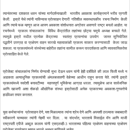
त्यानंतरच्या
दशकात
धवन
यांच्या
मार्गदर्शनाखाली
भारतीय
अवकाश
कार्यक्रमाने
भरीव
प्रगती
केली
.
इस्रो
येथे
त्यांनी
नाविन्यास
प्रोत्साहन
देणारी
गतिशील
व्यवस्थापकीय
रचना
निर्माण
केली
आणि
त्याचे
फळ
म्हणून
आज
आपण
अवकाश
संशोधनात
अग्रेसर
असणारे
राष्ट्र
बनलो
आहोत
.
या
रचनेमध्ये
प्रकल्प
संचालकांना
विविध
केंद्रांतील
तज्ञांच्या
छोट्या
चमूचे
अध्यक्ष
बनवले
गेले
.
त्यामुळे
इस्रो
मधील
प्रत्येक
केंद्राच्या
स्वतंत्र
प्रयत्नांचा
उपयोग
जास्त
सुनियोजित
पद्धतीने
उपग्रह
वा
प्रक्षेपण
वाहन
सारखे
महत्वाकांक्षी
प्रकल्प
साकार
करण्यासाठी
केला
जाऊ
शकला
.
या
प्रकल्पांमध्ये
संस्थेच्या
बाहेरील
तज्ञांना
सामील
करून
पारदर्शकता
आणि
व्यावसायिकतेस
प्रोत्साहित
केले
गेले
.
प्रोजेक्ट
संचालकांना
निर्णय
घेण्याची
मुभा
देऊन
धवन
यांनी
हेही
दर्शविले
की
लाल
फिती
मध्ये
न
अडकता
अत्याधुनिक
प्रकल्पांची
अंमलबजावणी
वेळेच्या
आधीन
राहून
करता
येते
.
त्यांनी
इस्रो
प्रकल्पांमध्ये
स्वदेशी
बनावटीच्या
महत्त्वपूर्ण
भूमिकेचा
आग्रह
धरला
.
त्यामुळेच
आज
सार्वजनिक
आणि
खाजगी
अशा
शेकडो
औद्योगिक
संस्था
इस्रोसाठी
अनेक
प्रकारच्या
अवकाश
-
गुणवत्तेचे
हार्डवेअर
तयार
करतात
.
युवा
कर्मचाऱ्यांना
प्रोत्साहन
देणे
,
यश
मिळाल्यास
त्यांना
श्रेय
देणे
आणि
अपयशी
ठरल्यास
जबाबदारी
स्वीकारणे
याच्यावर
त्यांनी
नेहमी
भर
दिला
. .
या
संदर्भात
,
भारताचे
मिसाईल
मॅन
आणि
माजी
राष्ट्रपती
एपीजे
अब्दुल
कलाम
यांनी
एसएलव्ही
-3
भारताच्या
पहिल्या
प्रक्षेपण
वाहनाच्या
प्रक्षेपण
प्रोजेक्ट
डायरेक्टर
म्हणून
आपले
अनुभव
सांगितले
आहेत
.