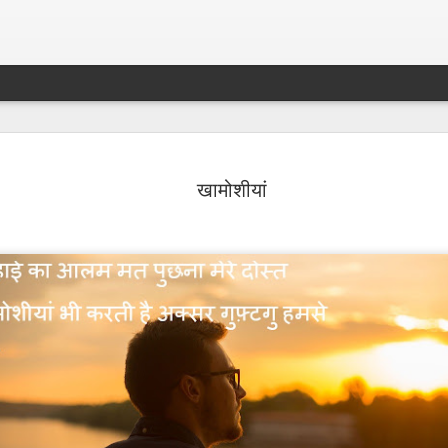
सावल्या का रें
MAR
खामोशीयां
5