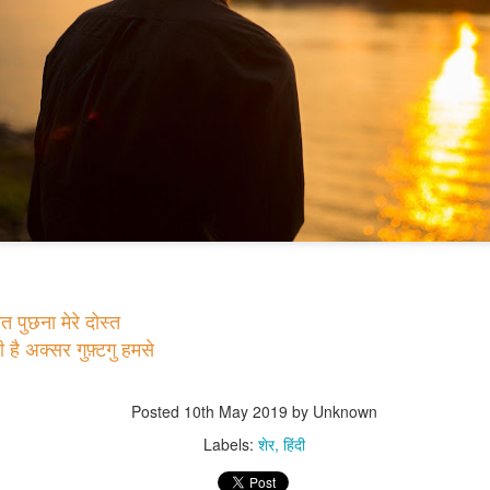
You will always be
JAN
17
remembered
पुछना मेरे दोस्त
You will always be remembered
है अक्सर गुफ़्टगु हमसे
२००२ साली मी मुंबईतील एका नामांकित
संस्थेमध्ये लेक्चरर म्हणून नोकरी करत होतो.
Posted
10th May 2019
by Unknown
इंजिनियरींग झाल्यावर मी सरळ शिक्षणाच्या
क्षेत्रात उतरलो तेव्हा काही गोष्ट मनात घोळत
Labels:
शेर
हिंदी
होत्या.