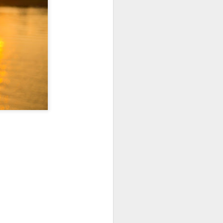
विज्याची गोष्ट
NOV
3
विजय बारा वर्षाचा होता . गावात याला
सगळे विज्या म्हणूनच हाक मारायचे.
समुद्राच्या काठावर वसलेले ते छोटेसे
कोकणातले मच्छीमारांचे गाव. बहुतांशी
कुटुंबांचा उदरनिर्वाह मासेमारीवरच चालायचा.
विज्याच्या वडिलांची पण एक होडी होती.
गावातली चार पाच लोकं त्याच्या होडीवर
कामाला होती. एकत्र कुटुंब असल्यामुळे
विज्याच्या घरी माणसांचा राबता खूप होता.