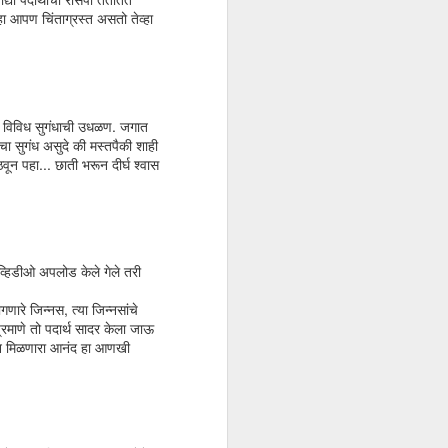
हा आपण चिंताग्रस्त असतो तेव्हा
जे विविध सुगंधाची उधळण. जगात
चा सुगंध असुदे की मस्तपैकी शाही
ून पहा... छाती भरून दीर्घ श्वास
विज्याची गोष्ट
NOV
व्हिडीओ अपलोड केले गेले तरी
3
विजय बारा वर्षाचा होता . गावात याला
सगळे विज्या म्हणूनच हाक मारायचे.
णारे जिन्नस, त्या जिन्नसांचे
समुद्राच्या काठावर वसलेले ते छोटेसे
्रमाणे तो पदार्थ सादर केला जाऊ
कोकणातले मच्छीमारांचे गाव. बहुतांशी
न मिळणारा आनंद हा आणखी
कुटुंबांचा उदरनिर्वाह मासेमारीवरच चालायचा.
विज्याच्या वडिलांची पण एक होडी होती.
गावातली चार पाच लोकं त्याच्या होडीवर
कामाला होती. एकत्र कुटुंब असल्यामुळे
विज्याच्या घरी माणसांचा राबता खूप होता.