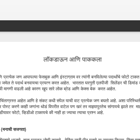
सावल्या का रें
MAR
लॉकडाऊन आणि पाककला
5
रत्येक जण आपापल्या फेसबुक आणि इंस्टाग्राम वर त्यांनी बनविलेल्या पदार्थांचे फोटो टा
ने जमेल ते पदार्थ बनवायचा प्रयत्न करत आहेत. भारतात घरगुती एलपीजी सिलेंडर ची डिमां
ट ची मागणी वाढली आहे कारण खूप सारे लोक ब्रेड आणि केक्स बेक करत आहेत.
चिंताग्रस्त आहेत आणि हे संकट कधी संपेल याची वाट प्रत्येक जण बघतो आहे. अशा परिस्थितीमध
स्ट करणे काही जणांना थोडं विपरीत वाटेल पण खरं तर माझ्यापुरतेच सांगायचे झाले तर माझ्य
यावर फोटो, व्हिडीओ टाकायचे की नाही हा ज्याचा त्याचा प्रश्न आहे.
ेस (मनाची सजगता)
शेंगदाणे भाजणे, ताक घुसळून लोणी काढणे , बेकिंग साठी पीठ मळणे या सगळ्या क्रिया किंवा एखाद्