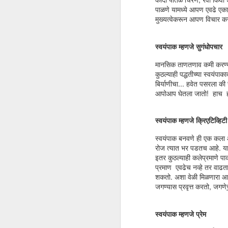
पाळणे यामध्ये आपण एवढे एकाग
मुख्यत्वेकरून आपण विचार कर
स्वयंपाक म्हणजे सुगंधोपचार
मानसिक ताणतणाव कमी करण्यास
कुठल्याही पद्धतीच्या स्वयंप
बिर्याणीचा... हवेत पसरला की
आपोआप घेतला जातो! हाच ह
स्वयंपाक म्हणजे क्रिएटिव्हिट
अरे माणसा माणसा
MAR
स्वयंपाक बनवणे ही एक कला आह
20
जनुकीय तंत्रज्ञानाने माकडाच्या
रोज त्यात भर पडतच आहे. याच
मेंदूचा आकार वाढवून त्याला
इतर कुठल्याही कलेप्रमाणे पाक
माणसाच्या मेंदूची सर येते का याचे संशोधन
प्रमाण एवढेच नव्हे तर वाढता
करण्यापेक्षा गरज आहे ती माणसाला
शकतो. अशा वेळी मिळणारा आ
"माणूस" बनविणाऱ्या जनुकाचा शोध
जगण्यास प्रवृत्त करतो, जगणे
लावण्याची!
सर्व प्राणीमात्रांमध्ये माणूस हा बुद्धिमान
स्वयंपाक म्हणजे प्रेम
प्राणी आहे तो त्याच्या मेंदूच्या आकारामुळे