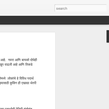
गाळाल्या?
कत आहे. नवरा आणि बायको दोघेही
ड खूप वाढली आहे आणि तिकडे
्ये लोकांचे हे विविध पदार्थ
ासाठी कुकिंग ही एखाद्या थेरपी
या पदार्थाची रेसिपी तंतोतंत