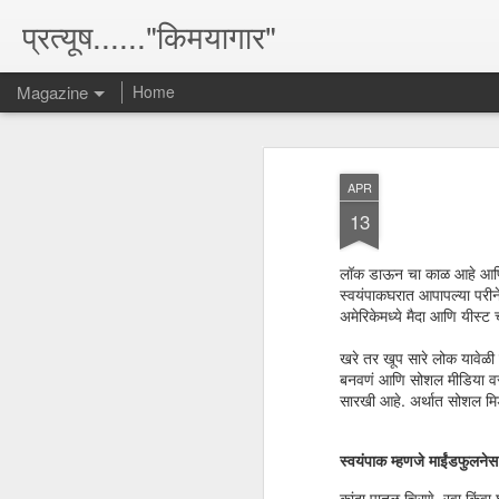
प्रत्यूष......"किमयागार"
Magazine
Home
APR
13
लॉक डाऊन चा काळ आहे आणि प्
स्वयंपाकघरात आपापल्या परी
अमेरिकेमध्ये मैदा आणि यीस्
खरे तर खूप सारे लोक यावेळी 
बनवणं आणि सोशल मीडिया वर पो
सारखी आहे. अर्थात सोशल मिडी
स्वयंपाक म्हणजे माईंडफुलन
कांदा पातळ चिरणे, रवा किंवा 