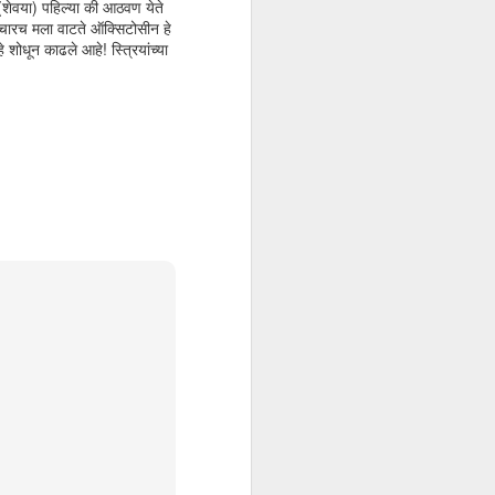
विज्याला दोन भावंड होती, नववीत असलेला
शेवया) पहिल्या की आठवण येते
एक मोठा भाऊ आणि त्याच्याहुन लहान
विचारच मला वाटते ऑक्सिटोसीन हे
असलेली एक बहीण.
 शोधून काढले आहे! स्त्रियांच्या