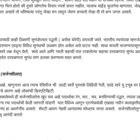
्र चित्त होतो की दुसरे कोणतेच विचार स्पर्श करत नाहीत. यालाच माईंड फुलनेस म्हणतात. जेव्
त असतो तो भविष्याचा परंतु जेव्हा मन लावून जेवण बनवतो तेव्हा मी तो क्षण जगत असतो.
ाठी काही ठिकाणी सुगंधोपचार पद्धती ( अरोमा थेरेपी) वापरली जाते. भारतीय स्वयंपाक म्हण
ाकादरम्यान एवढ्या विविध सुगंधाची उधळण होत असेल असे वाटत नाही. साधा चपाती भाजण्यापासून
 सारे लक्ष वेधून घेतो. साधे आले आणि गवती चहाची पात टाकलेल्या चहाचा दरवळणारा सुगंध आठव
वेत दरवळणारा सुगंध ताण हलका करण्यास मदत करतो.
ी (सर्जनशीलता)
You will always be
JAN
े. म्हणूनतर आज त्याच रेसिपीज ची एवढी सारी पुस्तके लिहिली गेली, एवढे सारे यु ट्यूब वर 
17
remembered
े कारण आहे लोकांची क्रिएटिव्हिटी.
You will always be remembered
कलेमध्ये ही सर्जनशीलतेस खूप वाव आहे पदार्थाचा रंग, रूप , चव, बनविण्याची पद्धत, त्याला लाग
ना त्या पदार्थाची केली जाणारी मांडणी यात वैविध्य आणून प्रत्येकवेळी एखाद्या नवीन कलाकृतीप
२००२ साली मी मुंबईतील एका नामांकित
नंद हा अवर्णनीय असतो. शेवटी आपण नेहमी आनंदाच्या शोधतच जगत असतो. सर्जनशीलतेतू
संस्थेमध्ये लेक्चरर म्हणून नोकरी करत होतो.
च
आनंदी करतो
इंजिनियरींग झाल्यावर मी सरळ शिक्षणाच्या
क्षेत्रात उतरलो तेव्हा काही गोष्ट मनात घोळत
होत्या.