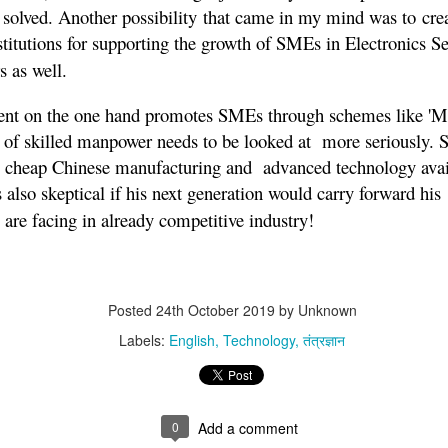
e solved. Another possibility that came in my mind was to
cre
प्रो. मनु प्रकाश यांची कहाणी
NOV
29
titutions for supporting the growth of SMEs in Electronics S
- रामपूर ते स्टॅनफोर्ड
rs as well.
रामपूर ते स्टॅनफोर्ड- मनुची कहाणी
(पूर्व प्रसिध्दी- दैनिक तरुण भारत , बेळगाव)
nt on the one hand promotes SMEs through schemes like 'Mak
m of skilled manpower needs to be looked at more seriously.
बाळाचे पाय पाळण्यात दिसतात हे खरेच
आहे. मनुच्या बाबतीत तसेच झाले. रामपूर
 cheap Chinese manufacturing and advanced technology avai
च्या शाळेत आठवीत शिकत असलेल्या मनुला
 also skeptical if his next generation would carry forward his
शाळेतल्या पुस्तकी ज्ञानापेक्षा वेगवेगळे
वाजली.
ey are facing in already competitive industry!
सायन्सचे प्रयोग करून पाहण्यात जास्त रस
होता आणि यासाठी गरज होती एका
मायक्रोस्कोपची. आता मायक्रोस्कोप हवा
म्हटल्यावर मनू कामाला लागला.
ाचे पुढे चालू झाले.
मायक्रोस्कोप कसा काम करतो हे शोधून
Posted
24th October 2019
by Unknown
काढल्यावर त्याने चक्क आपल्या भावाच्या
 आपने २०१३ में "शायनिंग स्टार" लाईफ इन्शूरंस पॉलीसी ली थी जिसका आपको दस साल तक
चष्म्याची भिंगे काढून मायक्रोस्कोप बनवला.
Labels:
English
Technology
तंत्रज्ञान
्फ पहले साल ही पेमेंट किया है। ये पॉलिसी अभी Lapse होने वाली है! इसिलिये मैंने कॉल
ुढाकार घेऊन कधी काढलीच नाही.
रक्षा विसर्जन
CT
0
Add a comment
10
गावच्या स्मशानभूमीत मी प्लास्टिक च्या टब मध्ये चितेची राख फावड्याने गोळा करत