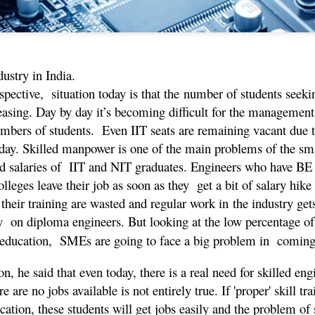
dustry in India.
ective, situation today is that the number of students seeki
easing. Day by day it’s becoming difficult for the management
mbers of students. Even IIT seats are remaining vacant due t
oday. Skilled manpower is one of the main problems of the sma
d salaries of IIT and NIT graduates. Engineers who have BE
You will always be
JAN
lleges leave their job as soon as they get a bit of salary hik
17
remembered
 their training are wasted and regular work in the industry get
You will always be remembered
 on diploma engineers. But looking at the low percentage of
 education, SMEs are going to face a big problem in coming
२००२ साली मी मुंबईतील एका नामांकित
संस्थेमध्ये लेक्चरर म्हणून नोकरी करत होतो.
इंजिनियरींग झाल्यावर मी सरळ शिक्षणाच्या
n, he said that even today, there is a real need for skilled eng
क्षेत्रात उतरलो तेव्हा काही गोष्ट मनात घोळत
e are no jobs available is not entirely true. If 'proper' skill tr
होत्या.
ation, these students will get jobs easily and the problem of