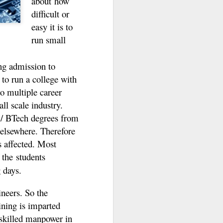
about how
difficult or
easy it is to
run small
ng admission to
 to run a college with
o multiple career
ll scale industry.
 / BTech degrees from
विज्याची गोष्ट
NOV
e elsewhere. Therefore
3
विजय बारा वर्षाचा होता . गावात याला
s affected. Most
सगळे विज्या म्हणूनच हाक मारायचे.
 the students
समुद्राच्या काठावर वसलेले ते छोटेसे
 days.
कोकणातले मच्छीमारांचे गाव. बहुतांशी
कुटुंबांचा उदरनिर्वाह मासेमारीवरच चालायचा.
विज्याच्या वडिलांची पण एक होडी होती.
ineers. So the
गावातली चार पाच लोकं त्याच्या होडीवर
aining is imparted
कामाला होती. एकत्र कुटुंब असल्यामुळे
विज्याच्या घरी माणसांचा राबता खूप होता.
 skilled manpower in