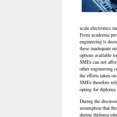
scale electronics in
From academia persp
engineering is decr
these inadequate nu
options available t
SMEs can not affor
अरे माणसा माणसा
MAR
other engineering co
20
जनुकीय तंत्रज्ञानाने माकडाच्या
the efforts taken on
मेंदूचा आकार वाढवून त्याला
SMEs therefore rely
माणसाच्या मेंदूची सर येते का याचे संशोधन
करण्यापेक्षा गरज आहे ती माणसाला
opting for diploma
"माणूस" बनविणाऱ्या जनुकाचा शोध
लावण्याची!
During the discussio
assumption that ther
सर्व प्राणीमात्रांमध्ये माणूस हा बुद्धिमान
प्राणी आहे तो त्याच्या मेंदूच्या आकारामुळे
during diploma educ