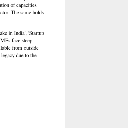
विज्याला दोन भावंड होती, नववीत असलेला
ation of capacities
एक मोठा भाऊ आणि त्याच्याहुन लहान
ector. The same holds
असलेली एक बहीण.
e in India', 'Startup
 SMEs face steep
lable from outside
 legacy due to the