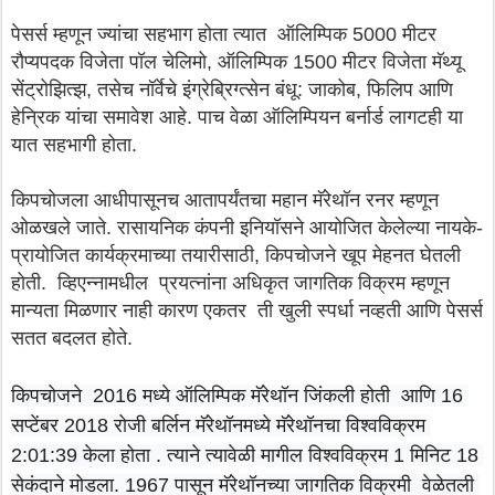
पेसर्स म्हणून ज्यांचा सहभाग होता त्यात ऑलिम्पिक 5000 मीटर
रौप्यपदक विजेता पॉल चेलिमो, ऑलिम्पिक 1500 मीटर विजेता मॅथ्यू
सेंट्रोझित्झ, तसेच नॉर्वेचे इंग्रेब्रिग्त्सेन बंधू: जाकोब, फिलिप आणि
हेन्रिक यांचा समावेश आहे. पाच वेळा ऑलिम्पियन बर्नार्ड लागटही या
यात सहभागी होता.
किपचोजला आधीपासूनच आतापर्यंतचा महान मॅरेथॉन रनर म्हणून
ओळखले जाते. रासायनिक कंपनी इनियॉसने आयोजित केलेल्या नायके-
प्रायोजित कार्यक्रमाच्या तयारीसाठी, किपचोजने खूप मेहनत घेतली
होती. व्हिएन्नामधील प्रयत्नांना अधिकृत जागतिक विक्रम म्हणून
मान्यता मिळणार नाही कारण एकतर ती खुली स्पर्धा नव्हती आणि पेसर्स
सतत बदलत होते.
किपचोजने  2016 मध्ये ऑलिम्पिक मॅरेथॉन जिंकली होती  आणि 16 
सप्टेंबर 2018 रोजी बर्लिन मॅरेथॉनमध्ये मॅरेथॉनचा ​​विश्वविक्रम 
2:01:39 केला होता . त्याने त्यावेळी मागील विश्वविक्रम 1 मिनिट 18 
सेकंदाने मोडला. 1967 पासून मॅरेथॉनच्या जागतिक विक्रमी  वेळेतली 