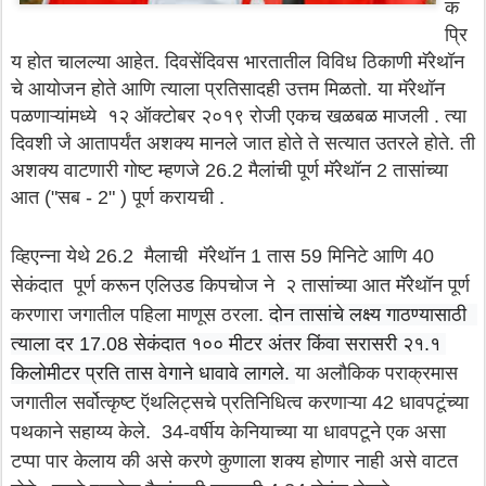
क
प्रि
य होत चालल्या आहेत. दिवसेंदिवस भारतातील विविध ठिकाणी मॅरेथॉन
चे आयोजन होते आणि त्याला प्रतिसादही उत्तम मिळतो. या मॅरेथॉन
पळणाऱ्यांमध्ये १२ ऑक्टोबर २०१९ रोजी एकच खळबळ माजली . त्या
दिवशी जे आतापर्यंत अशक्य मानले जात होते ते सत्यात उतरले होते. ती
अशक्य वाटणारी गोष्ट म्हणजे 26.2 मैलांची पूर्ण मॅरेथॉन 2 तासांच्या
आत ("सब - 2" ) पूर्ण करायची .
व्हिएन्ना येथे 26.2 मैलाची मॅरेथॉन 1 तास 59 मिनिटे आणि 40
सेकंदात पूर्ण करून एलिउड किपचोज ने २ तासांच्या आत मॅरेथॉन पूर्ण
करणारा जगातील पहिला माणूस ठरला.
दोन तासांचे लक्ष्य गाठण्यासाठी  
त्याला दर 17.08 सेकंदात १०० मीटर अंतर किंवा सरासरी २१.१ 
किलोमीटर प्रति तास वेगाने धावावे लागले. 
या अलौकिक पराक्रमास
जगातील सर्वोत्कृष्ट ऍथलिट्सचे प्रतिनिधित्व करणाऱ्या 42 धावपटूंच्या
पथकाने सहाय्य केले. 34-वर्षीय केनियाच्या या धावपटूने एक असा
टप्पा पार केलाय की असे करणे कुणाला शक्य होणार नाही असे वाटत