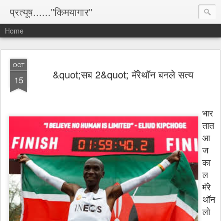
प्रत्यूष......"किमयागार"
Home
OCT
&quot;सब 2&quot; मॅरेथॉन बनले सत्य
15
भार
तात
आ
ज
का
ल
मॅरे
थॉन
लो